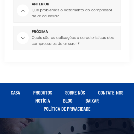
ANTERIOR
Que problemas o vazamento do compressor
de ar causará?
PRÓXIMA
Quais são as aplicações e características dos
compressores de ar scroll?
CASA
PRODUTOS
SOBRE NÓS
CONTATE-NOS
NOTÍCIA
BLOG
BAIXAR
POLÍTICA DE PRIVACIDADE