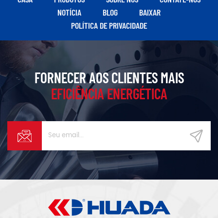
estável, limpo e fácil de
de fabricação de pequeno e
NOTÍCIA
BLOG
BAIXAR
gerenciar para fábricas de
médio porte, têxtil e
POLÍTICA DE PRIVACIDADE
médio porte.
montagem eletrónica.
FORNECER AOS CLIENTES MAIS
EFICIÊNCIA ENERGÉTICA