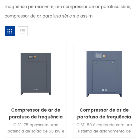
magnético permanente, um compressor de ar parafuso série,
compressor de ar parafuso série s e assim
Compressor de ar de
Compressor de ar de
parafuso de frequência
parafuso de frequência
variável com íman
variável com ímã
O SE-75 apresenta uma
O SE-50 é equipado com um
permanente SE-75
permanente SE-50
potência de saída de 55 kW e
sistema de acionamento de
um grande deslocamento de
frequência variável de ímã