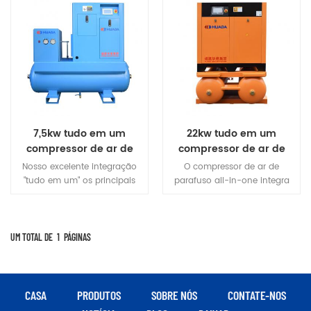
7,5kw tudo em um
22kw tudo em um
compressor de ar de
compressor de ar de
parafuso
parafuso Com secador
Nosso excelente integração
O compressor de ar de
de ar
"tudo em um" os principais
parafuso all-in-one integra
componentes dos sistemas
as peças compressor de
de compressão de ar, como
parafuso, liofilizador, filtro fino
compressores de parafuso,
e tanque de ar O compressor
secadores, filtros de precisão,
de ar de parafuso all-in-one
UM TOTAL DE
1
PÁGINAS
tanques para fornecer aos
integra uma máquina de
nossos clientes um "simples"
parafuso, um tanque de
solução.
armazenamento de ar, um
secador tipo congelamento e
CASA
PRODUTOS
SOBRE NÓS
CONTATE-NOS
um filtro de precisão, através