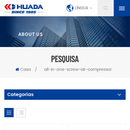
LÍNGUA
PESQUISA
Casa
/
all-in-one-screw-air-compressor
Categorias