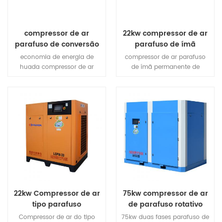
economizar em média 37%.
compressão de estágio único,
quase 15% aumento no
deslocamento, pode realizar
compressor de ar
22kw compressor de ar
um 15% mais economia de
parafuso de conversão
parafuso de ímã
energia efeito.
de frequência
permanente de estágio
economia de energia de
compressor de ar parafuso
magnética permanente
único
huada compressor de ar
de ímã permanente de
de média pressão
parafuso de conversão de
estágio único usa alta
frequência de ímã
resistência NdFeB (neodímio
permanente de pressão
ferro boro) aço magnético,
média pode atingir 35%.
produto de alta energia
magnética e coercividade de
NdFeB aço magnético,
fabricação de terras raras
motor de ímã permanente
tem tamanho pequeno, peso
leve, alta eficiência, bom
caráter, etc, uma série de
vantagens.
22kw Compressor de ar
75kw compressor de ar
tipo parafuso
de parafuso rotativo
magnético permanente
industrial grande de
Compressor de ar do tipo
75kw duas fases parafuso de