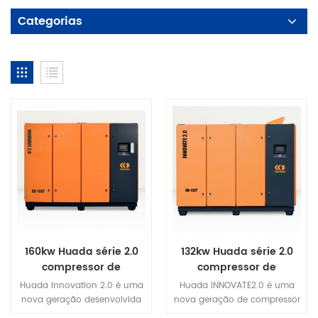
Categorias
160kw Huada série 2.0
132kw Huada série 2.0
compressor de
compressor de
parafuso de frequência
parafuso de frequência
Huada Innovation 2.0 é uma
Huada INNOVATE2.0 é uma
variável de ímã
variável de ímã
nova geração desenvolvida
nova geração de compressor
permanente de dois
permanente de dois
de forma inovadora de
de ar de parafuso de