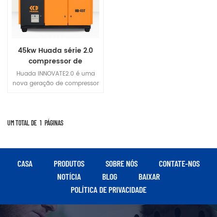
45kw Huada série 2.0
compressor de
parafuso de frequência
Huada INNOVATE2.0 é uma
variável de ímã
nova geração de compressor
permanente de dois
de ar de parafuso de
frequência variável de ímã
estágios
permanente profissional
desenvolvido de forma
UM TOTAL DE
1
PÁGINAS
inovadora.
CASA
PRODUTOS
SOBRE NÓS
CONTATE-NOS
NOTÍCIA
BLOG
BAIXAR
POLÍTICA DE PRIVACIDADE