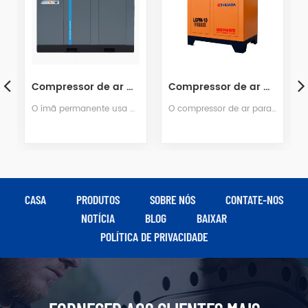
Compressor de ar de parafuso duplo de lubrificação com água de 100 hp
Compressor de ar de parafuso de frequência variável com ímã permanente SE-50
O compressor de ar parafuso sem óleo lubrificado com água substitui diretamente o óleo lubrificante por água e também pode realizar as quatro funções de lubrificação, resfriamento, vedação e redução de ruído, e a água descarregada é livre de poluição e ecologicamente correta.
O SE-50 é equipado com um sistema de acionamento de frequência variável de ímã permanente de 37 kW, fornecendo uma saída estável de 5,0 m³/min a 0,8 MPa; equilibra a eficiência energética com a confiabilidade, tornando-o adequado para cenários de aplicação de gás de média carga, como fabricação mecânica, processamento têxtil e processamento de alimentos.
CASA
PRODUTOS
SOBRE NÓS
CONTATE-NOS
NOTÍCIA
BLOG
BAIXAR
POLÍTICA DE PRIVACIDADE