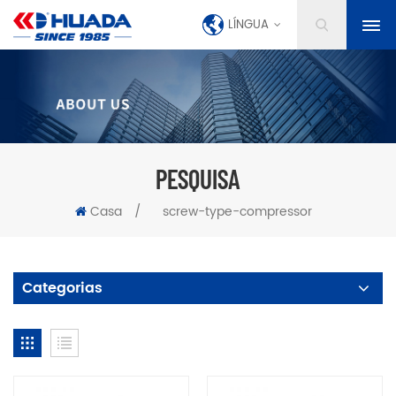
LÍNGUA
PESQUISA
Casa
/
screw-type-compressor
Categorias