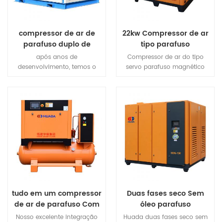
compressor de ar de
22kw Compressor de ar
parafuso duplo de
tipo parafuso
lubrificação de água
magnético permanente
após anos de
Compressor de ar do tipo
desenvolvimento, temos o
servo parafuso magnético
orgulho de apresentar o mais
permanente usa alta
inovador e valioso
resistência NdFeB (neodímio
compressor de parafuso "GP
ferro boro) aço magnético,
Series" com água como
produto de alta energia
lubrificante de rotor, e
magnética e coercividade de
apresentar muitas vantagens
NdFeB aço magnético,
de nossos produtos.
fabricação de terras raras
motor de ímã permanente
tem tamanho pequeno, peso
leve, alta eficiência, bom
caráter etc., uma série de
vantagens.
tudo em um compressor
Duas fases seco Sem
de ar de parafuso Com
óleo parafuso
secador de ar E tanque
compressor de ar
Nosso excelente integração
Huada duas fases seco sem