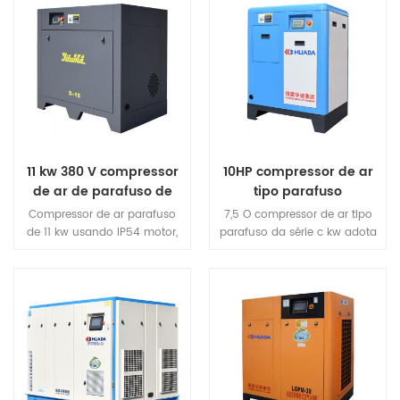
11 kw 380 V compressor
10HP compressor de ar
de ar de parafuso de
tipo parafuso
acionamento direto
Compressor de ar parafuso
7,5 O compressor de ar tipo
de 11 kw usando IP54 motor,
parafuso da série c kw adota
mais seguro, mais eficiente,
acionado por correia, que
mais economia de energia.O
tem as características de
compressor de ar tipo
transmissão de energia
parafuso adota uma
eficiente e fácil manutenção,
estrutura de dissipação de
substituindo a correia.
calor com alto volume de
vento, o que prolonga muito
a vida útil da máquina.