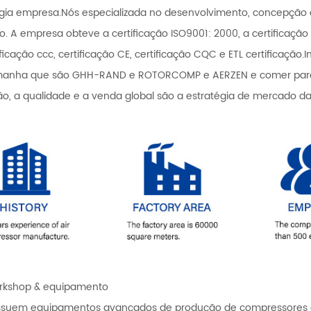
gia empresa.Nós especializada no desenvolvimento, concepção 
o. A empresa obteve a certificação ISO9001: 2000, a certificação
ificação ccc, certificação CE, certificação CQC e ETL certificaçã
manha que são GHH-RAND e ROTORCOMP e AERZEN e comer para me
o, a qualidade e a venda global são a estratégia de mercado 
rkshop & equipamento
suem equipamentos avançados de produção de compressores de 