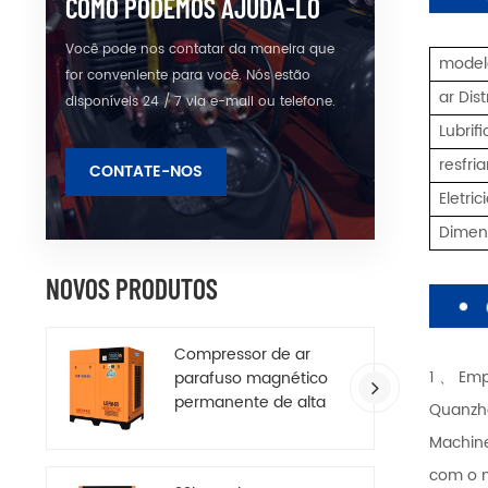
COMO PODEMOS AJUDA-LO
Você pode nos contatar da maneira que
model
for conveniente para você. Nós estão
ar Dis
disponíveis 24 / 7 via e-mail ou telefone.
Lubrif
resfri
CONTATE-NOS
Eletri
Dime
NOVOS PRODUTOS
Compressor de ar
1 、 Em
parafuso magnético
permanente de alta
Quanzho
eficiência
Machine
com o m