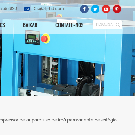
87598920
Cio@fj-hd.com
EOS
BAIXAR
CONTATE-NOS
PESQUISA
pressor de ar parafuso de ímã permanente de estágio