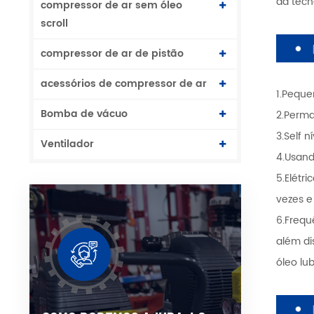
da tecn
compressor de ar sem óleo
scroll
compressor de ar de pistão
acessórios de compressor de ar
1.Peque
Bomba de vácuo
2.Perma
3.Self 
Ventilador
4.Usand
5.Elétr
vezes e
6.Frequ
além di
óleo lu