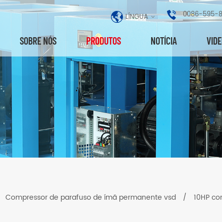
0086-595-
LÍNGUA
SOBRE NÓS
PRODUTOS
NOTÍCIA
VID
/
Compressor de parafuso de ímã permanente vsd
/
10HP com