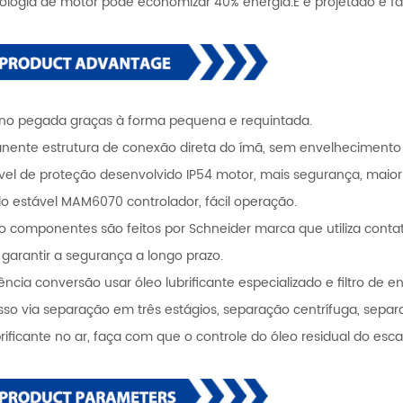
ologia de motor pode economizar 40% energia.É é projetado e 
no pegada graças à forma pequena e requintada.
nente estrutura de conexão direta do ímã, sem envelhecimento da
nível de proteção desenvolvido IP54 motor, mais segurança, maior
o estável MAM6070 controlador, fácil operação.
ico componentes são feitos por Schneider marca que utiliza contat
 garantir a segurança a longo prazo.
ência conversão usar óleo lubrificante especializado e filtro de e
sso via separação em três estágios, separação centrífuga, separa
brificante no ar, faça com que o controle do óleo residual do es