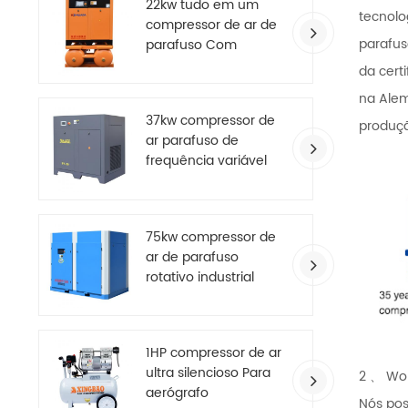
22kw tudo em um
tecnolo
compressor de ar de
parafus
parafuso Com
secador de ar
da cert
na Ale
37kw compressor de
produçã
ar parafuso de
frequência variável
de ímã permanente
com economia de
energia
75kw compressor de
ar de parafuso
rotativo industrial
grande de dois
estágios
1HP compressor de ar
ultra silencioso Para
2 、 Wo
aerógrafo
Nós pos