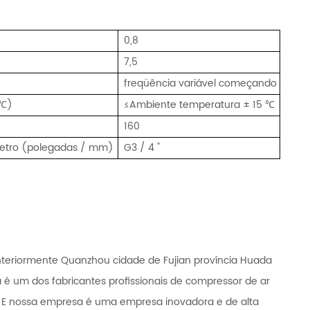
0,8
7,5
freqüência variável começando
(℃)
≤Ambiente temperatura ± 15 ℃
160
metro (polegadas / mm)
G3 / 4 ''
anteriormente Quanzhou cidade de Fujian província Huada
 é um dos fabricantes profissionais de compressor de ar
 E nossa empresa é uma empresa inovadora e de alta