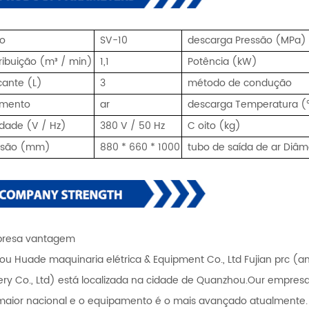
o
SV-10
descarga Pressão (MPa)
tribuição (m³ / min)
1,1
Potência (kW)
icante (L)
3
método de condução
amento
ar
descarga Temperatura 
cidade (V / Hz)
380 V / 50 Hz
C
oito (kg)
nsão (mm)
880 * 660 * 1000
tubo de saída de ar Diâ
presa vantagem
u Huade maquinaria elétrica & Equipment Co., Ltd Fujian prc (
ry Co., Ltd) está localizada na cidade de Quanzhou.Our empresa
aior nacional e o equipamento é o mais avançado atualmente.