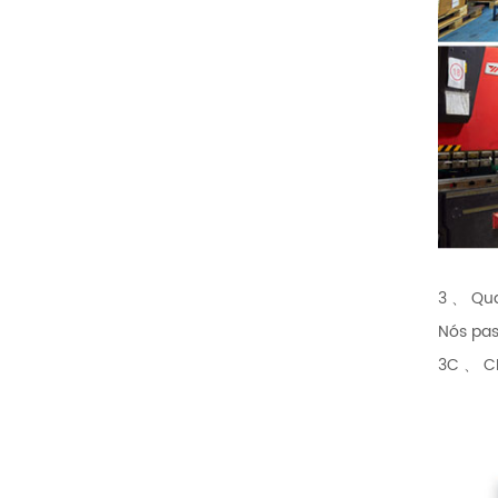
3 、 Qua
Nós pas
3C 、 CN