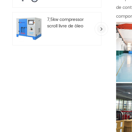
de cont
compon
7,5kw compressor
scroll livre de óleo