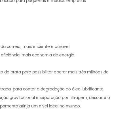
fabricado para pequenas e médias empresas
 correia, mais eficiente e durável.
 eficiência, mais economia de energia.
o de prata para possibilitar operar mais três milhões de
ntrada, para conter a degradação do óleo lubrificante,
ção gravitacional e separação por filtragem, descarte o
capamento atinja um nível ideal no mundo.