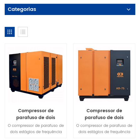
Categorias
Compressor de
Compressor de
parafuso de dois
parafuso de dois
estágios de frequência
estágios de frequência
O compressor de parafuso de
O compressor de parafuso de
variável de ímã
variável de ímã
dois estágios de frequência
dois estágios de frequência
permanente série
permanente série
variável de ímã permanente
variável de ímã permanente