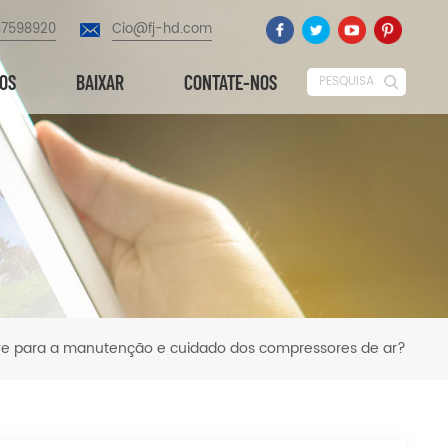
87598920
Cio@fj-hd.com
EOS
BAIXAR
CONTATE-NOS
PESQUISA
ve para a manutenção e cuidado dos compressores de ar?