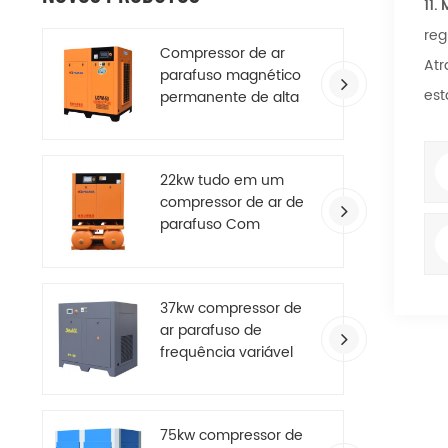
11.
reg
Compressor de ar
Atr
parafuso magnético
est
permanente de alta
eficiência
22kw tudo em um
compressor de ar de
parafuso Com
secador de ar
37kw compressor de
ar parafuso de
frequência variável
de ímã permanente
com economia de
energia
75kw compressor de