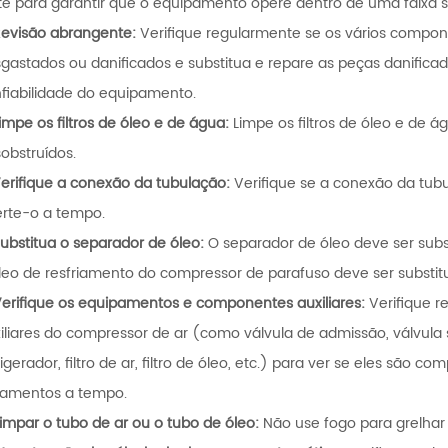
te para garantir que o equipamento opere dentro de uma faixa 
evisão abrangente:
Verifique regularmente se os vários compon
gastados ou danificados e substitua e repare as peças danificad
fiabilidade do equipamento.
impe os filtros de óleo e de água:
Limpe os filtros de óleo e de 
obstruídos.
erifique a conexão da tubulação:
Verifique se a conexão da tubul
rte-o a tempo.
ubstitua o separador de óleo:
O separador de óleo deve ser subs
leo de resfriamento do compressor de parafuso deve ser substitu
erifique os equipamentos e componentes auxiliares:
Verifique 
iliares do compressor de ar (como válvula de admissão, válvula s
rigerador, filtro de ar, filtro de óleo, etc.) para ver se eles são c
zamentos a tempo.
Limpar o tubo de ar ou o tubo de óleo:
Não use fogo para grelhar 