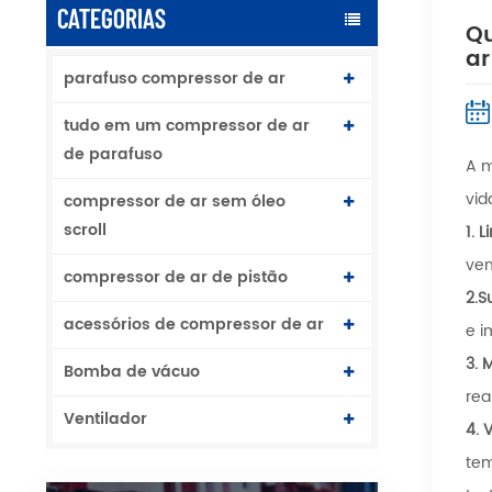
CATEGORIAS
Qu
ar
parafuso compressor de ar
tudo em um compressor de ar
de parafuso
A m
vid
compressor de ar sem óleo
scroll
1.
L
ven
compressor de ar de pistão
2.S
acessórios de compressor de ar
e i
3.
M
Bomba de vácuo
rea
Ventilador
4.
V
tem