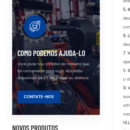
tes
5.
R
des
con
6.
L
des
COMO PODEMOS AJUDA-LO
7.
V
ape
Você pode nos contatar da maneira que
8.
S
for conveniente para você. Nós estão
disponíveis 24 / 7 via e-mail ou telefone.
o ó
9.
V
CONTATE-NOS
aux
ref
va
10.
NOVOS PRODUTOS