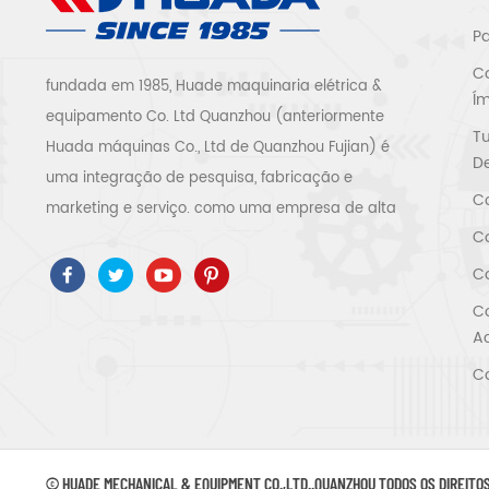
Pa
Co
fundada em 1985, Huade maquinaria elétrica &
Í
equipamento Co. Ltd Quanzhou (anteriormente
T
Huada máquinas Co., Ltd de Quanzhou Fujian) é
De
uma integração de pesquisa, fabricação e
Co
marketing e serviço. como uma empresa de alta
Co
tecnologia, passamos ISO9001 / 14001 、 ce 、 ROSH
、 ETL 、 CQC 、 certificação de qualidade e
Co
segurança ccc, certificação empresarial de alta
Co
tecnologia, etc. sistema e equipamento de
Ac
compressor de ar inclui tipo de parafuso, tipo
Co
centrífugo, sem óleo, tipo scroll, tipo pistão, secador,
filtro, drenador, com linha de produção completa
de compressor de ar, mais do que 300 tipos de
compressor de ar para ser especialista da
© HUADE MECHANICAL & EQUIPMENT CO.,LTD..QUANZHOU TODOS OS DIREITO