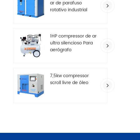
ar de parafuso
rotativo industrial
grande de dois
estágios
1HP compressor de ar
ultra silencioso Para
aerógrafo
7,5kw compressor
scroll livre de óleo