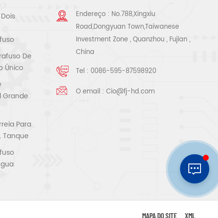
Endereço : No.788,Xingxiu
 Dois
Road,Dongyuan Town,Taiwanese
fuso
Investment Zone , Quanzhou , Fujian ,
China
rafuso De
o Único
Tel :
0086-595-87598920
e
O email :
Cio@fj-hd.com
al Grande
reia Para
L Tanque
fuso
Água
MAPA DO SITE
XML