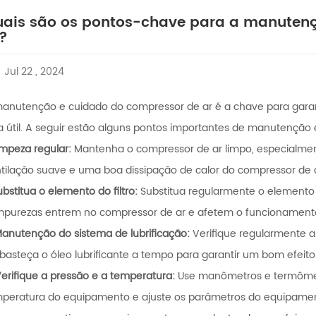
ais são os pontos-chave para a manuten
?
Jul 22 , 2024
anutenção e cuidado do compressor de ar é a chave para garan
a útil. A seguir estão alguns pontos importantes de manutenção 
impeza regular:
Mantenha o compressor de ar limpo, especialment
tilação suave e uma boa dissipação de calor do compressor de a
ubstitua o elemento do filtro:
Substitua regularmente o elemento do 
mpurezas entrem no compressor de ar e afetem o funcionamen
anutenção do sistema de lubrificação:
Verifique regularmente a q
basteça o óleo lubrificante a tempo para garantir um bom efeit
erifique a pressão e a temperatura:
Use manômetros e termômetr
peratura do equipamento e ajuste os parâmetros do equipamen