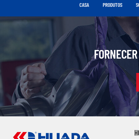
CASA
PRODUTOS
S
FORNECER 
H