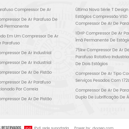
rafuso Compressor De Ar
Última Nova Série T Design
Estágios Compressão VSD
mpressor De Ar Parafuso De
Compressor De Ar De Para
mã Permanente
10HP Compressor De Ar Pa
udo Em Um Compressor De Ar
Ímã Permanente De Estági
 Parafuso
75kw Compressor De Ar D
mpressor De Ar Industrial
Parafuso Rotativo Industri
mpressor De Ar Industrial
De Dois Estágios
mpressor De Ar De Pistão
Compressor De Ar Tipo Cor
Serviços Pesados Com 172
mpressor De Ar Parafuso
ionado Por Correia
Compressor De Ar De Para
Duplo De Lubrificação De 
mpressor De Ar De Pistão
S RESERVADOS
IPv6 rede suportada
Power by:
dyyseo.com