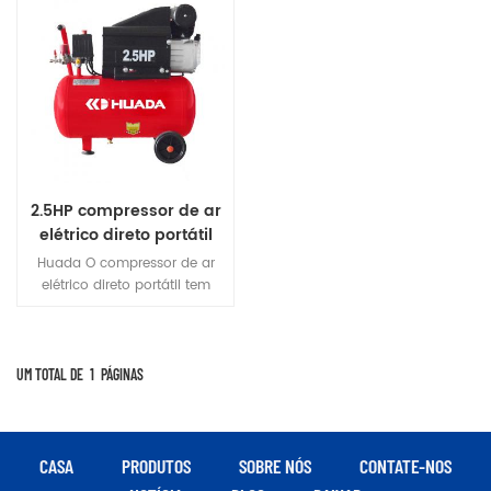
2.5HP compressor de ar
elétrico direto portátil
Huada O compressor de ar
elétrico direto portátil tem
muitos modelos, estilos
novos, bela aparência,
estrutura compacta,
desempenho estável,
UM TOTAL DE
1
PÁGINAS
movimento conveniente, etc.
O texto pode ser selecionado
de acordo com a demanda
de ar do trabalho e diferentes
CASA
PRODUTOS
SOBRE NÓS
CONTATE-NOS
modelos podem ser