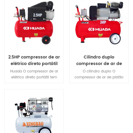
2.5HP compressor de ar
Cilindro duplo
elétrico direto portátil
compressor de ar de
pistão de conexão
Huada O compressor de ar
O cilindro duplo O
direta
elétrico direto portátil tem
compressor de ar de pistão
muitos modelos, estilos
de conexão direta pode ser
novos, bela aparência,
usado na reparação de
estrutura compacta,
automóveis, pintura,
desempenho estável,
marcenaria, enchimento de
movimento conveniente, etc.
pneus e outras operações.
O texto pode ser selecionado
de acordo com a demanda
de ar do trabalho e diferentes
modelos podem ser