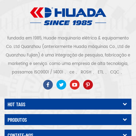
fundada em 1985, Huade maquinaria elétrica & equipamento
Co. Ltd Quanzhou (anteriormente Huada máquinas Co., Ltd de
Quanzhou Fujian) é uma integração de pesquisa, fabricação e
marketing e serviço. como uma empresa de alta tecnologia,
passamos ISO9001 / 14001 、 ce 、 ROSH 、 ETL 、 CQC 、
certificação de qualidade e segurança ccc, certificação
empresarial de alta tecnologia, etc. sistema e equipamento de
compressor de ar inclui tipo de parafuso, tipo centrífugo, sem
HOT TAGS
óleo, tipo scroll, tipo pistão, secador, filtro, drenador, com linha
de produção completa de compressor de ar, mais do que 300
PRODUTOS
tipos de compressor de ar para ser especialista da indústria.
Nosso empresa acumulou mais do que 30 anos de experiência
CONTATE-NOS