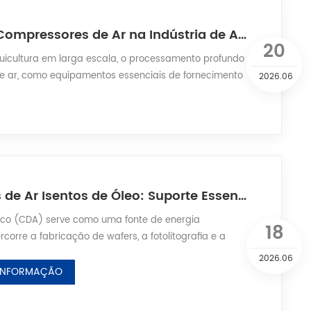
Aplicação de Compressores de Ar na Indústria de Aquicultura
20
quicultura em larga escala, o processamento profundo
e ar, como equipamentos essenciais de fornecimento
2026.06
baixo consumo e adaptabilidade ao ambiente
Compressores de Ar Isentos de Óleo: Suporte Essencial para Fontes de Ar de Alta Pureza na Indústria de Eletrônicos e Semicondutores
co (CDA) serve como uma fonte de energia
18
orre a fabricação de wafers, a fotolitografia e a
ulamento e testes, e o processamento de PCBs em
2026.06
trial de eletrônicos e semicondutores. Como
 INFORMAÇÃO
 para o fornecimento de ar, os compressores de ar
te o rendimento dos chips e a estabilidade das