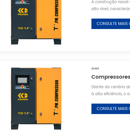
A construção naval
alto nível, caracte
condições operacion
rigorosos. Como font
CONSULTE MAIS
comprimido serve c
operações de constr
Diante do cenário de
à alta eficiência, o
transmissível e ajus
logísticos de espec
CONSULTE MAIS
transporte e carr
central para a prod