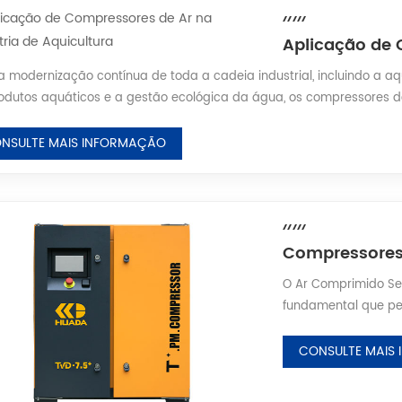
 modernização contínua de toda a cadeia industrial, incluindo a a
odutos aquáticos e a gestão ecológica da água, os compressores d
, apresentam fornecimento estável de pressão de ar, operação de 
ico. Eles se tornaram equipamentos de su...
NSULTE MAIS INFORMAÇÃO
O Ar Comprimido Se
fundamental que perc
gravação, o encaps
toda a cadeia indus
CONSULTE MAIS
equipamento central
impactam diretamen