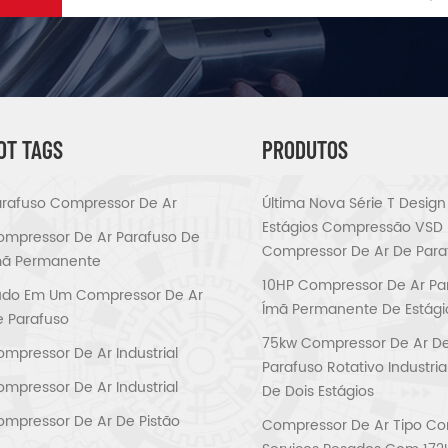
OT TAGS
PRODUTOS
rafuso Compressor De Ar
Última Nova Série T Design
Estágios Compressão VSD
mpressor De Ar Parafuso De
Compressor De Ar De Para
mã Permanente
10HP Compressor De Ar Pa
udo Em Um Compressor De Ar
Ímã Permanente De Estági
 Parafuso
75kw Compressor De Ar D
mpressor De Ar Industrial
Parafuso Rotativo Industri
mpressor De Ar Industrial
De Dois Estágios
mpressor De Ar De Pistão
Compressor De Ar Tipo Cor