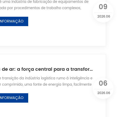
 é uma indústria de fabricação de equipamentos de
09
rizada por procedimentos de trabalho complexos,
ais severas e requisitos de precisão extremamente
2026.06
e secundária central de energia nos estaleiros, o ar
 INFORMAÇÃO
omo um suporte fundamental de energia para as
ução naval, percorrendo todos os process...
Compressores de ar: a força central para a transformação inteligente e eficiente da logística moderna
 transição da indústria logística rumo à inteligência e
06
 ar comprimido, uma fonte de energia limpa, facilmente
tável de forma flexível, tem sido adotado em fluxos
2026.06
tro completo, incluindo armazenamento, triagem,
 INFORMAÇÃO
egamento/descarregamento. Como equipamento
ução de ar comprimido, os compr...