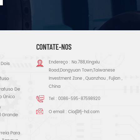
CONTATE-NOS
Endereço : No.788,Xingxiu
 Dois
Road,Dongyuan Town,Taiwanese
fuso
Investment Zone , Quanzhou , Fujian ,
China
rafuso De
o Único
Tel :
0086-595-87598920
e
O email :
Cio@fj-hd.com
al Grande
reia Para