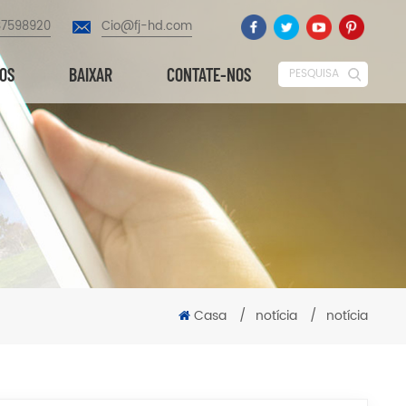
87598920
Cio@fj-hd.com
EOS
BAIXAR
CONTATE-NOS
PESQUISA
Casa
/
notícia
/
notícia