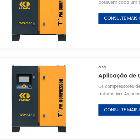
possuem cada um sua
A comparação entre
pressão de ar e de
CONSULTE MAIS
parafuso apresenta
simples e aparência 
Os compressores de 
automotiva. As prin
ar para veículos de
veículos de novas e
CONSULTE MAIS
refrigerante do est
meios nas tubulaçõe