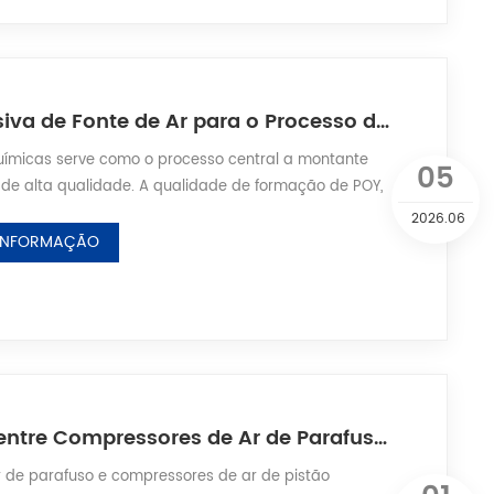
Solução Exclusiva de Fonte de Ar para o Processo de Fiação de Fibras Químicas | Como os Compressores de Ar Garantem a Formação Uniforme e Estável das Fibras
químicas serve como o processo central a montante
05
s de alta qualidade. A qualidade de formação de POY,
ilamentos de fibras químicas determina diretamente a
2026.06
to acabado e o rendimento dos processos
 INFORMAÇÃO
celagem e tingimento. Como um processo de
 alta precisão, a fiação de fibras químicas depen...
Comparação entre Compressores de Ar de Parafuso e de Pistão
 de parafuso e compressores de ar de pistão