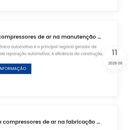
Aplicação de compressores de ar na manutenção mecânica automotiva: a fonte central de energia das ferramentas pneumáticas
ica automotiva é o principal negócio gerador de
11
s de reparação automotiva. A eficiência da construção,
tenção e a segurança operacional determinam
2026.06
ação e a rentabilidade das oficinas. Como a fonte
 INFORMAÇÃO
de todo o setor de manutenção mecânica, o
m dispositivo básico essencial para garantir o f...
A aplicação de compressores de ar na fabricação naval