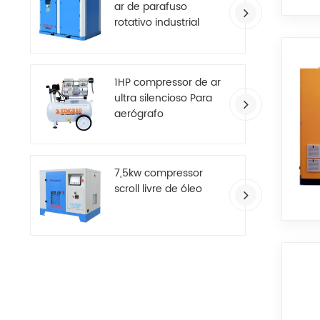
ar de parafuso
rotativo industrial
grande de dois
estágios
1HP compressor de ar
ultra silencioso Para
aerógrafo
7,5kw compressor
scroll livre de óleo