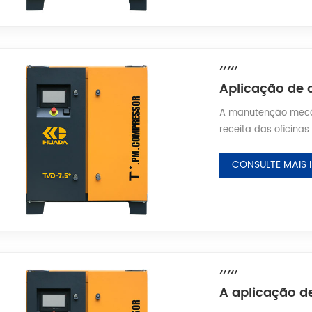
linhas d...
A manutenção mecân
receita das oficina
a precisão da manu
diretamente a reput
CONSULTE MAIS
central de energia 
compressor de ar é u