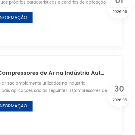
01
s próprias características e cenários de aplicação.
 eles é a seguinte: 1.Tamanho e Peso: Sob a mesma
2026.06
slocamento de gás, os compressores de ar de
 INFORMAÇÃO
m tamanho menor, peso mais leve, estrutura mais
mais elegante. 2.Nível de Ruído: O ruído dos compre...
Aplicação de Compressores de Ar na Indústria Automotiva
ar são amplamente utilizados na indústria
30
cipais aplicações são as seguintes: 1.Compressores de
 novas energias Nos sistemas de ar-condicionado de
2026.05
nergias, os compressores de ar convertem o
 INFORMAÇÃO
ado gasoso para o estado líquido e pressurizam os
s. Eles também fornecem energia pneumática par...