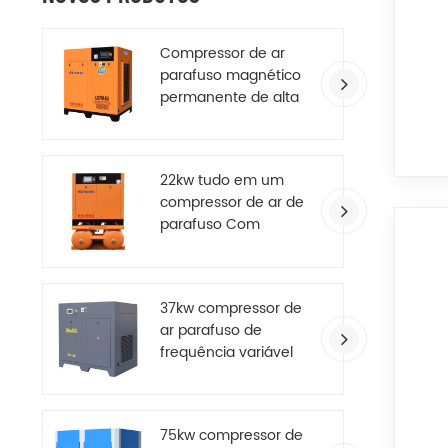
Compressor de ar
parafuso magnético
permanente de alta
eficiência
22kw tudo em um
compressor de ar de
parafuso Com
secador de ar
37kw compressor de
ar parafuso de
frequência variável
de ímã permanente
com economia de
energia
75kw compressor de