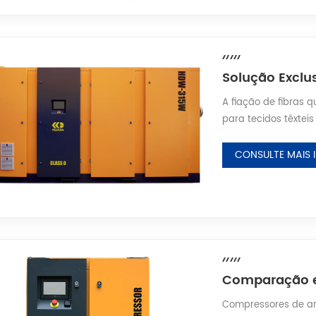
A fiação de fibras 
para tecidos têxtei
FOY, DTY e outros f
qualidade do produ
CONSULTE MAIS
subsequentes de te
produção contínua de
Compressores de ar