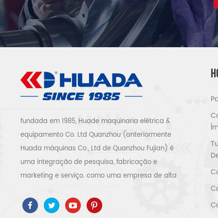
H
Pa
Co
fundada em 1985, Huade maquinaria elétrica &
Í
equipamento Co. Ltd Quanzhou (anteriormente
T
Huada máquinas Co., Ltd de Quanzhou Fujian) é
De
uma integração de pesquisa, fabricação e
Co
marketing e serviço. como uma empresa de alta
Co
tecnologia, passamos ISO9001 / 14001 、 ce 、 ROSH
、 ETL 、 CQC 、 certificação de qualidade e
Co
segurança ccc, certificação empresarial de alta