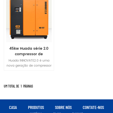
45kw Huada série 2.0
compressor de
parafuso de frequência
Huada INNOVATE2.0 é uma
variável de ímã
nova geração de compressor
permanente de dois
de ar de parafuso de
frequência variável de ímã
estágios
permanente profissional
desenvolvido de forma
UM TOTAL DE
1
PÁGINAS
inovadora.
CASA
PRODUTOS
SOBRE NÓS
CONTATE-NOS