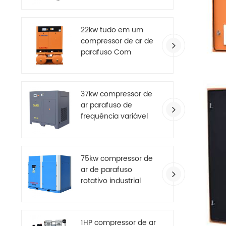
22kw tudo em um
compressor de ar de
parafuso Com
secador de ar
37kw compressor de
ar parafuso de
frequência variável
de ímã permanente
com economia de
energia
75kw compressor de
ar de parafuso
rotativo industrial
grande de dois
estágios
1HP compressor de ar