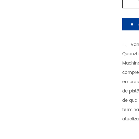
1 、 Va
Quanzho
Machine
compre
empresa
de pist
de qual
termin
atualiz