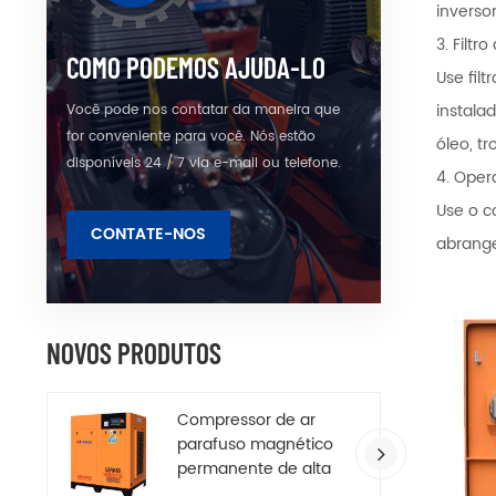
inverso
3. Filtr
COMO PODEMOS AJUDA-LO
Use fil
instala
Você pode nos contatar da maneira que
for conveniente para você. Nós estão
óleo, t
disponíveis 24 / 7 via e-mail ou telefone.
4. Oper
Use o c
CONTATE-NOS
abrange
NOVOS PRODUTOS
Compressor de ar
parafuso magnético
permanente de alta
eficiência