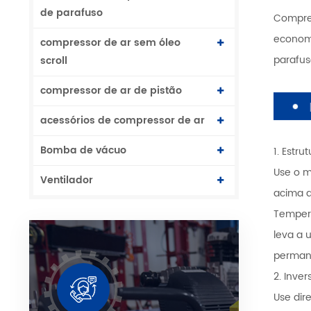
de parafuso
Compres
economi
compressor de ar sem óleo
parafu
scroll
compressor de ar de pistão
acessórios de compressor de ar
Bomba de vácuo
1. Estr
Use o m
Ventilador
acima d
Tempera
leva a 
permane
2. Inve
Use dir