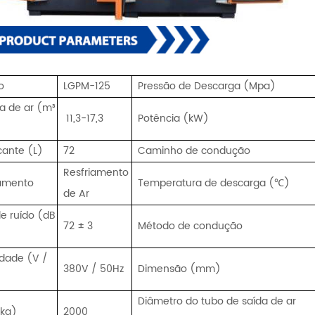
o
LGPM-125
Pressão de Descarga (Mpa)
a de ar (m³
 11,3-17,3
Potência (kW)
)
icante (L)
72
Caminho de condução
Resfriamento
iamento
Temperatura de descarga (℃)
de Ar
de ruído (dB
72 ± 3
Método de condução
cidade (V /
380V / 50Hz
Dimensão (mm)
Diâmetro do tubo de saída de ar
(kg)
2000