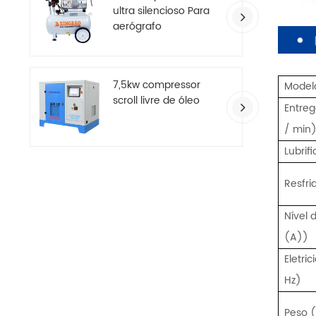
ultra silencioso Para
aerógrafo
7,5kw compressor
Model
scroll livre de óleo
Entreg
/ min
Lubrif
Resfr
Nível 
(A))
Eletri
Hz)
Peso 