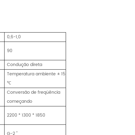
0,6-1,0
90
Condução direta
Temperatura ambiente ± 15
℃
Conversão de freqüência
começando
2200 * 1300 * 1850
G-2 ''