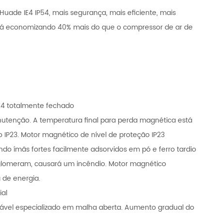
ade IE4 IP54, mais segurança, mais eficiente, mais
tá economizando 40% mais do que o compressor de ar de
IE4 totalmente fechado
nutenção. A temperatura final para perda magnética está
o IP23. Motor magnético de nível de proteção IP23
o ímãs fortes facilmente adsorvidos em pó e ferro tardio
 aglomeram, causará um incêndio. Motor magnético
 de energia.
ial
riável especializado em malha aberta. Aumento gradual do