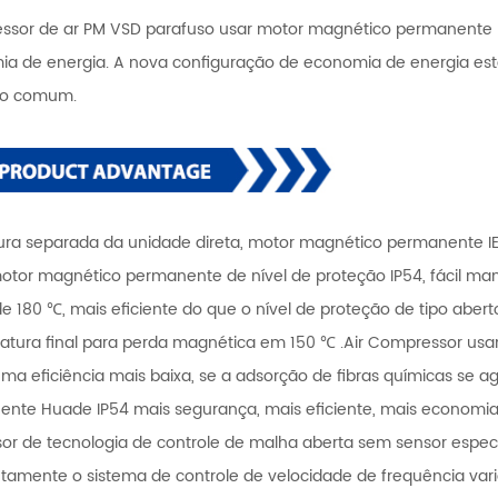
sor de ar PM VSD parafuso usar motor magnético permanente Hu
a de energia. A nova configuração de economia de energia es
so comum.
utura separada da unidade direta, motor magnético permanente 
otor magnético permanente de nível de proteção IP54, fácil ma
e 180 ℃, mais eficiente do que o nível de proteção de tipo abert
tura final para perda magnética em 150 ℃ .Air Compressor usand
uma eficiência mais baixa, se a adsorção de fibras químicas se
nte Huade IP54 mais segurança, mais eficiente, mais economia
rsor de tecnologia de controle de malha aberta sem sensor espec
etamente o sistema de controle de velocidade de frequência va