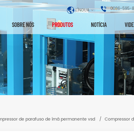
0086-595-
LÍNGUA
SOBRE NÓS
PRODUTOS
NOTÍCIA
VID
pressor de parafuso de ímã permanente vsd
/
Compressor d