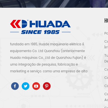
H
Pa
Co
fundada em 1985, Huade maquinaria elétrica &
Í
equipamento Co. Ltd Quanzhou (anteriormente
T
Huada máquinas Co., Ltd de Quanzhou Fujian) é
De
uma integração de pesquisa, fabricação e
Co
marketing e serviço. como uma empresa de alta
Co
tecnologia, passamos ISO9001 / 14001 、 ce 、 ROSH
、 ETL 、 CQC 、 certificação de qualidade e
Co
segurança ccc, certificação empresarial de alta
Co
tecnologia, etc. sistema e equipamento de
Ac
compressor de ar inclui tipo de parafuso, tipo