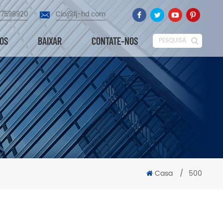
87598920
Cio@fj-hd.com
EOS
BAIXAR
CONTATE-NOS
PESQUISA
Casa
/
500