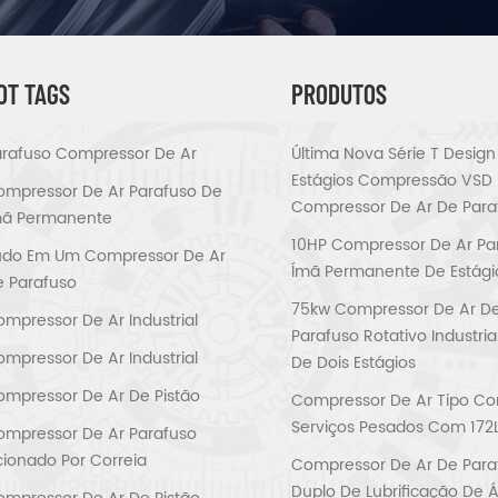
OT TAGS
PRODUTOS
rafuso Compressor De Ar
Última Nova Série T Design
Estágios Compressão VSD
mpressor De Ar Parafuso De
Compressor De Ar De Para
mã Permanente
10HP Compressor De Ar Pa
udo Em Um Compressor De Ar
Ímã Permanente De Estági
 Parafuso
75kw Compressor De Ar D
mpressor De Ar Industrial
Parafuso Rotativo Industri
mpressor De Ar Industrial
De Dois Estágios
mpressor De Ar De Pistão
Compressor De Ar Tipo Cor
Serviços Pesados Com 172
mpressor De Ar Parafuso
ionado Por Correia
Compressor De Ar De Para
Duplo De Lubrificação De 