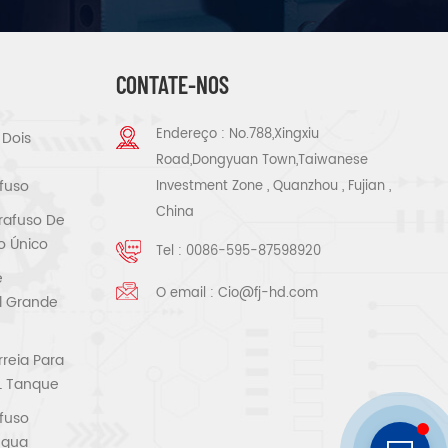
CONTATE-NOS
Endereço : No.788,Xingxiu
 Dois
Road,Dongyuan Town,Taiwanese
fuso
Investment Zone , Quanzhou , Fujian ,
China
rafuso De
o Único
Tel :
0086-595-87598920
e
O email :
Cio@fj-hd.com
al Grande
reia Para
L Tanque
fuso
Água