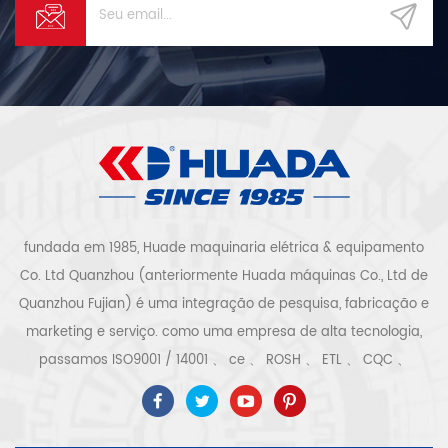
fundada em 1985, Huade maquinaria elétrica & equipamento
Co. Ltd Quanzhou (anteriormente Huada máquinas Co., Ltd de
Quanzhou Fujian) é uma integração de pesquisa, fabricação e
marketing e serviço. como uma empresa de alta tecnologia,
passamos ISO9001 / 14001 、 ce 、 ROSH 、 ETL 、 CQC 、
certificação de qualidade e segurança ccc, certificação
empresarial de alta tecnologia, etc. sistema e equipamento de
compressor de ar inclui tipo de parafuso, tipo centrífugo, sem