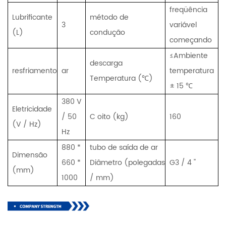
freqüência
Lubrificante
método de
3
variável
(L)
condução
começando
≤Ambiente
descarga
resfriamento
ar
temperatura
Temperatura (℃)
± 15 ℃
380 V
Eletricidade
/ 50
C
oito (kg)
160
(V / Hz)
Hz
880 *
tubo de saída de ar
Dimensão
660 *
Diâmetro (polegadas
G3 / 4 ''
(mm)
1000
/ mm)