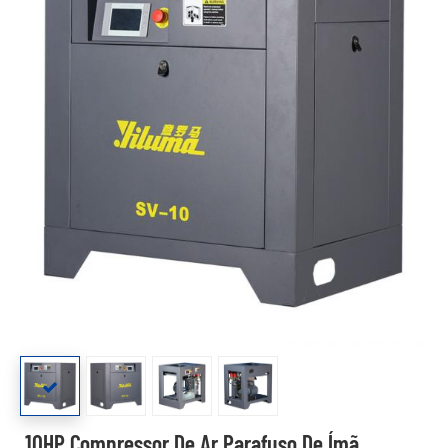
10HP Compressor De Ar Parafuso De Ímã