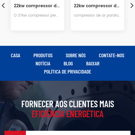
22kw compressor de ar parafuso de ímã permanente de estágio único
37kw compressor de ar parafuso de frequência variável de ímã permanente com economia de energia
compressor de ar parafuso de ímã permanente de estágio único usa alta resistência NdFeB (neodímio ferro boro) aço magnético, produto de alta energia magnética e coercividade de NdFeB aço magnético, fabricação de terras raras motor de ímã permanente tem tamanho pequeno, peso leve, alta eficiência, bom caráter, etc, uma série de vantagens.
O 37kw compressor magenta de frequência variável permanente é alta eficiência economizar energia máquina.Ele é projetado no FEM análise de força para garantir a estabilidade e confiabilidade de cada parte e para realizar uma operação de longo prazo sem falhas, baixo ruído e longa vida.
CASA
PRODUTOS
SOBRE NÓS
CONTATE-NOS
NOTÍCIA
BLOG
BAIXAR
POLÍTICA DE PRIVACIDADE
FORNECER AOS CLIENTES MAIS
EFICIÊNCIA ENERGÉTICA